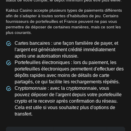
statut de votre compte, le dépôt minimum peut être plus élevé.
Kaktuz Casino accepte plusieurs types de paiements différents
afin de s'adapter à toutes sortes d'habitudes de jeu. Certains
fournisseurs de portefeuilles et France peuvent ne pas vous
permettre de déposer de certaines manières, mais ce sont les
plus courants.
Cartes bancaires : une façon familière de payer, et
l'argent est généralement crédité immédiatement
après une autorisation réussie.
Portefeuilles électroniques : lors du paiement, les
portefeuilles électroniques permettent d'effectuer des
dépôts rapides avec moins de détails de carte
partagés, ce qui facilite les rechargements répétés.
Cryptomonnaie : avec la cryptomonnaie, vous
pouvez déposer de l'argent depuis votre portefeuille
crypto et le recevoir après confirmation du réseau.
Cela est utile si vous souhaitez plus d'options de
transfert.