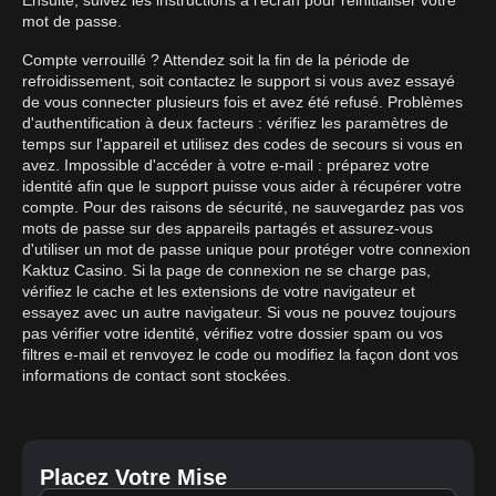
Ensuite, suivez les instructions à l'écran pour réinitialiser votre
mot de passe.
Compte verrouillé ? Attendez soit la fin de la période de
refroidissement, soit contactez le support si vous avez essayé
de vous connecter plusieurs fois et avez été refusé. Problèmes
d'authentification à deux facteurs : vérifiez les paramètres de
temps sur l'appareil et utilisez des codes de secours si vous en
avez. Impossible d'accéder à votre e-mail : préparez votre
identité afin que le support puisse vous aider à récupérer votre
compte. Pour des raisons de sécurité, ne sauvegardez pas vos
mots de passe sur des appareils partagés et assurez-vous
d'utiliser un mot de passe unique pour protéger votre connexion
Kaktuz Casino. Si la page de connexion ne se charge pas,
vérifiez le cache et les extensions de votre navigateur et
essayez avec un autre navigateur. Si vous ne pouvez toujours
pas vérifier votre identité, vérifiez votre dossier spam ou vos
filtres e-mail et renvoyez le code ou modifiez la façon dont vos
informations de contact sont stockées.
Placez Votre Mise