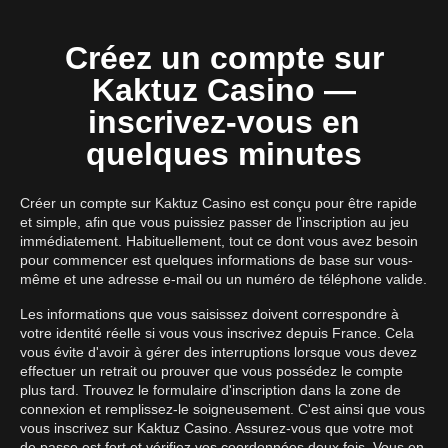
Créez un compte sur
Kaktuz Casino —
inscrivez-vous en
quelques minutes
Créer un compte sur Kaktuz Casino est conçu pour être rapide
et simple, afin que vous puissiez passer de l'inscription au jeu
immédiatement. Habituellement, tout ce dont vous avez besoin
pour commencer est quelques informations de base sur vous-
même et une adresse e-mail ou un numéro de téléphone valide.
Les informations que vous saisissez doivent correspondre à
votre identité réelle si vous vous inscrivez depuis France. Cela
vous évite d'avoir à gérer des interruptions lorsque vous devez
effectuer un retrait ou prouver que vous possédez le compte
plus tard. Trouvez le formulaire d'inscription dans la zone de
connexion et remplissez-le soigneusement. C'est ainsi que vous
vous inscrivez sur Kaktuz Casino. Assurez-vous que votre mot
de passe est fort et vérifiez vos coordonnées deux fois. Vous en