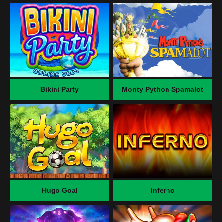
Bikini Party
Monty Python Spamalot
Hugo Goal
Inferno