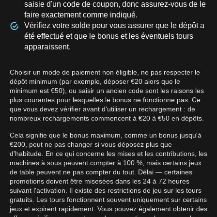
saisie d'un code de coupon, donc assurez-vous de le
faire exactement comme indiqué.
Vérifiez votre solde pour vous assurer que le dépôt a
été effectué et que le bonus et les éventuels tours
apparaissent.
Choisir un mode de paiement non éligible, ne pas respecter le
dépôt minimum (par exemple, déposer €20 alors que le
minimum est €50), ou saisir un ancien code sont les raisons les
plus courantes pour lesquelles le bonus ne fonctionne pas. Ce
que vous devez vérifier avant d'utiliser un rechargement : de
nombreux rechargements commencent à €20 à €50 en dépôts.
Cela signifie que le bonus maximum, comme un bonus jusqu'à
€200, peut ne pas changer si vous déposez plus que
d'habitude. En ce qui concerne les mises et les contributions, les
machines à sous peuvent compter à 100 %, mais certains jeux
de table peuvent ne pas compter du tout. Délai — certaines
promotions doivent être misesées dans les 24 à 72 heures
suivant l'activation. Il existe des restrictions de jeu sur les tours
gratuits. Les tours fonctionnent souvent uniquement sur certains
jeux et expirent rapidement. Vous pouvez également obtenir des