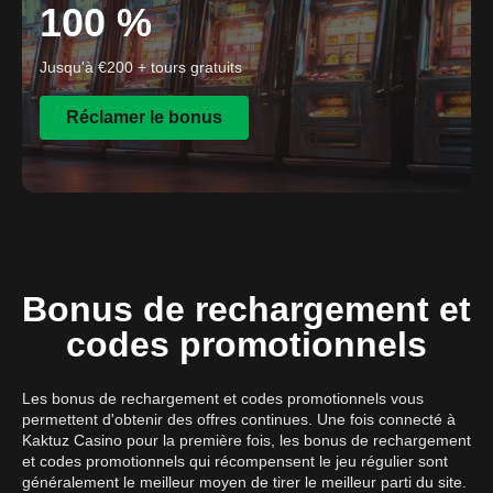
100 %
Jusqu'à €200 + tours gratuits
Réclamer le bonus
Bonus de rechargement et
codes promotionnels
Les bonus de rechargement et codes promotionnels vous
permettent d'obtenir des offres continues. Une fois connecté à
Kaktuz Casino pour la première fois, les bonus de rechargement
et codes promotionnels qui récompensent le jeu régulier sont
généralement le meilleur moyen de tirer le meilleur parti du site.