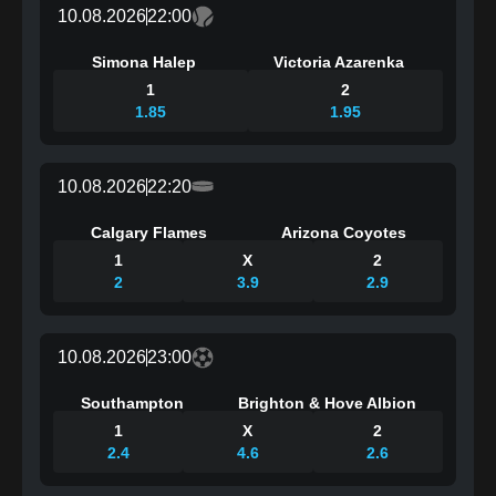
10.08.2026
22:00
Simona Halep
Victoria Azarenka
1
2
1.85
1.95
10.08.2026
22:20
Calgary Flames
Arizona Coyotes
1
X
2
2
3.9
2.9
10.08.2026
23:00
Southampton
Brighton & Hove Albion
1
X
2
2.4
4.6
2.6