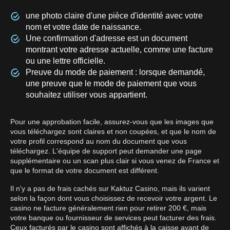
une photo claire d'une pièce d'identité avec votre
nom et votre date de naissance.
Une confirmation d'adresse est un document
montrant votre adresse actuelle, comme une facture
ou une lettre officielle.
Preuve du mode de paiement : lorsque demandé,
une preuve que le mode de paiement que vous
souhaitez utiliser vous appartient.
Pour une approbation facile, assurez-vous que les images que
vous téléchargez sont claires et non coupées, et que le nom de
votre profil correspond au nom du document que vous
téléchargez. L'équipe de support peut demander une page
supplémentaire ou un scan plus clair si vous venez de France et
que le format de votre document est différent.
Il n'y a pas de frais cachés sur Kaktuz Casino, mais ils varient
selon la façon dont vous choisissez de recevoir votre argent. Le
casino ne facture généralement rien pour retirer 200 €, mais
votre banque ou fournisseur de services peut facturer des frais.
Ceux facturés par le casino sont affichés à la caisse avant de