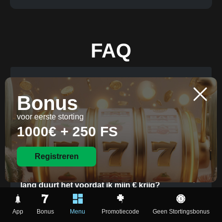
FAQ
Hoe kom ik in Kaktuz Casino? Wat moet ik
doen als ik word buitengesloten?
Bonus
voor eerste storting
Kan ik direct storten nadat ik heb
1000€ + 250 FS
ingelogd? Wat zijn de minimum- en
maximumbedragen die ik kan storten?
Registreren
Ik ben ingelogd. Hoe doe ik opnames? Hoe
lang duurt het voordat ik mijn € krijg?
App
Bonus
Menu
Promotiecode
Geen Stortingsbonus
Welke soorten documenten heb ik nodig