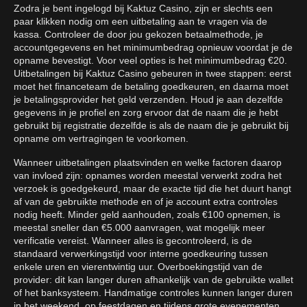
Zodra je bent ingelogd bij Kaktuz Casino, zijn er slechts een
paar klikken nodig om een uitbetaling aan te vragen via de
kassa. Controleer de door jou gekozen betaalmethode, je
accountgegevens en het minimumbedrag opnieuw voordat je de
opname bevestigt. Voor veel opties is het minimumbedrag €20.
Uitbetalingen bij Kaktuz Casino gebeuren in twee stappen: eerst
moet het financeteam de betaling goedkeuren, en daarna moet
je betalingsprovider het geld verzenden. Houd je aan dezelfde
gegevens in je profiel en zorg ervoor dat de naam die je hebt
gebruikt bij registratie dezelfde is als de naam die je gebruikt bij
opname om vertragingen te voorkomen.
Wanneer uitbetalingen plaatsvinden en welke factoren daarop
van invloed zijn: opnames worden meestal verwerkt zodra het
verzoek is goedgekeurd, maar de exacte tijd die het duurt hangt
af van de gebruikte methode en of je account extra controles
nodig heeft. Minder geld aanhouden, zoals €100 opnemen, is
meestal sneller dan €5.000 aanvragen, wat mogelijk meer
verificatie vereist. Wanneer alles is gecontroleerd, is de
standaard verwerkingstijd voor interne goedkeuring tussen
enkele uren en vierentwintig uur. Overboekingstijd van de
provider: dit kan langer duren afhankelijk van de gebruikte wallet
of het banksysteem. Handmatige controles kunnen langer duren
in het weekend, op feestdagen en tijdens grote evenementen.