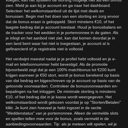
voegen, kan het systeem de storting mogelijk niet als een bonus
zien. Meld je aan bij je account en ga naar het dashboard.
Selecteer het welkomstaanbod uit de lijst met deals en
bonussen. Begin met het doen van een storting en zorg ervoor
dat de bonus eraan is gekoppeld. Stort minstens €10, of het
laagste bedrag dat je account toestaat. Houd je bonusbalans en
de tracker voor het wedden in je portemonnee in de gaten. Als
je inlogt en het aanbod niet ziet, kan dat komen doordat je in
een land bent waar het niet is toegestaan, je account al is
gefinancierd of je registratie niet is voltooid.
Het verdwijnt meestal nadat je je profiel hebt voltooid en je e-
mail en telefoonnummer hebt bevestigd. Als de promotie
bijvoorbeeld zegt dat je een 100% matchbonus tot €200 kunt
krijgen wanneer je €50 stort, wordt je bonus berekend op basis
van dat bedrag en bijgeschreven op je account op basis van de
getoonde voorwaarden. Controleer de bonusvoorwaarden en-
bepalingen na het inloggen. De minimale storting is minstens
€10, of het bedrag dat in je kassa wordt weergegeven. Het
welkomstaanbod wordt gekozen voordat je op "Storten/Betalen"
klikt. Je kunt zien hoeveel je hebt ingezet in de sectie
"Weddenstatus" van je portemonnee. Alleen de vermelde slots
en spellen tellen mee voor de bonus, zoals vermeld in de
aanbiedingsvoorwaarden. Tip: als je meteen wilt spelen, wil je