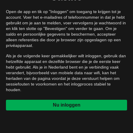
Open de app en tik op "Inloggen" om toegang te krijgen tot je
account. Voer het e-mailadres of telefoonnummer in dat je hebt
gebruikt om je aan te melden, voer vervolgens je wachtwoord in
en klik ten slotte op "Bevestigen" om verder te gaan. Om je
saldo en persoonlijke gegevens te beschermen, accepteer
alleen referenties die door je browser zijn opgeslagen op een
privéapparaat.
Als je de volgende keer gemakkelijker wilt inloggen, gebruik dan
hetzelfde apparaat en dezelfde browser die je de eerste keer
hebt gebruikt. Als je in Nederland bent en je verbinding vaak
verandert, bijvoorbeeld van mobiele data naar wifi, kan het
herladen van de pagina voordat je deze verstuurt helpen om
sessiefouten te voorkomen en het inlogproces stabiel te
houden.
Nu inloggen