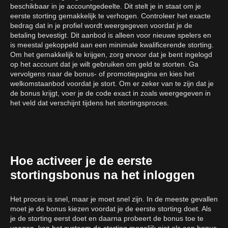
beschikbaar in je accountgedeelte. Dit stelt je in staat om je
eerste storting gemakkelijk te verhogen. Controleer het exacte
bedrag dat in je profiel wordt weergegeven voordat je de
betaling bevestigt. Dit aanbod is alleen voor nieuwe spelers en
is meestal gekoppeld aan een minimale kwalificerende storting.
Om het gemakkelijk te krijgen, zorg ervoor dat je bent ingelogd
op het account dat je wilt gebruiken om geld te storten. Ga
vervolgens naar de bonus- of promotiepagina en kies het
welkomstaanbod voordat je stort. Om er zeker van te zijn dat je
de bonus krijgt, voer je de code exact in zoals weergegeven in
het veld dat verschijnt tijdens het stortingsproces.
Hoe activeer je de eerste
stortingsbonus na het inloggen
Het proces is snel, maar je moet snel zijn. In de meeste gevallen
moet je de bonus kiezen voordat je de eerste storting doet. Als
je de storting eerst doet en daarna probeert de bonus toe te