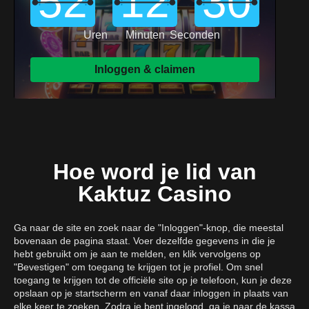
52
12
28
Uren
Minuten
Seconden
Inloggen & claimen
Hoe word je lid van
Kaktuz Casino
Ga naar de site en zoek naar de "Inloggen"-knop, die meestal
bovenaan de pagina staat. Voer dezelfde gegevens in die je
hebt gebruikt om je aan te melden, en klik vervolgens op
"Bevestigen" om toegang te krijgen tot je profiel. Om snel
toegang te krijgen tot de officiële site op je telefoon, kun je deze
opslaan op je startscherm en vanaf daar inloggen in plaats van
elke keer te zoeken. Zodra je bent ingelogd, ga je naar de kassa