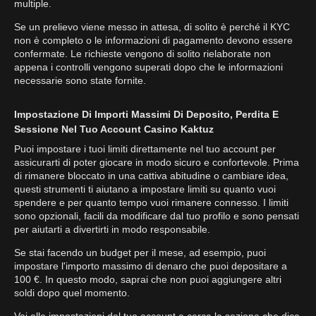
multiple.
Se un prelievo viene messo in attesa, di solito è perché il KYC
non è completo o le informazioni di pagamento devono essere
confermate. Le richieste vengono di solito rielaborate non
appena i controlli vengono superati dopo che le informazioni
necessarie sono state fornite.
Impostazione Di Importi Massimi Di Deposito, Perdita E
Sessione Nel Tuo Account Casino Kaktuz
Puoi impostare i tuoi limiti direttamente nel tuo account per
assicurarti di poter giocare in modo sicuro e confortevole. Prima
di rimanere bloccato in una cattiva abitudine o cambiare idea,
questi strumenti ti aiutano a impostare limiti su quanto vuoi
spendere e per quanto tempo vuoi rimanere connesso. I limiti
sono opzionali, facili da modificare dal tuo profilo e sono pensati
per aiutarti a divertirti in modo responsabile.
Se stai facendo un budget per il mese, ad esempio, puoi
impostare l'importo massimo di denaro che puoi depositare a
100 €. In questo modo, saprai che non puoi aggiungere altri
soldi dopo quel momento.
Vai alle impostazioni del tuo account e cerca la sezione che dice