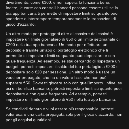
divertimento, come €300, e non superarlo funziona bene.
Inoltre, le carte con controlli bancari possono essere utili se la
tua app bancaria ti permette di impostare limiti su quanto puoi
spendere o interrompere temporaneamente le transazioni di
gioco d'azzardo.
Un altro modo per proteggerti oltre al cassiere del casinò è
impostare un limite giornaliero di €50 o un limite settimanale di
€200 nella tua app bancaria. Un modo per effettuare un
deposito è tramite un'app di portafoglio elettronico che ti
permette di impostare limiti su quanto puoi depositare e con
quale frequenza. Ad esempio, se stai cercando di rispettare un
budget, potresti impostare il saldo del tuo portafoglio a €200 e
depositare solo €20 per sessione. Un altro modo è usare un
voucher prepagato, che ha un valore fisso che non può
superare €50. Dovresti giocare solo con quell'importo. Infine, se
usi un bonifico bancario, potresti impostare limiti su quanto puoi
depositare e con quale frequenza. Ad esempio, potresti
impostare un limite giornaliero di €50 nella tua app bancaria.
Se condividi denaro o vuoi essere più responsabile, potresti
voler usare una carta prepagata solo per il gioco d'azzardo, non
per gli acquisti quotidiani.