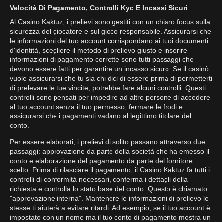
Velocità Di Pagamento, Controlli Kyc E Incassi Sicuri
Al Casino Kaktuz, i prelievi sono gestiti con un chiaro focus sulla
sicurezza del giocatore e sul gioco responsabile. Assicurarsi che
le informazioni del tuo account corrispondano ai tuoi documenti
d'identità, scegliere il metodo di prelievo giusto e inserire
informazioni di pagamento corrette sono tutti passaggi che
devono essere fatti per garantire un incasso sicuro. Se il casinò
vuole assicurarsi che tu sia chi dici di essere prima di permetterti
di prelevare le tue vincite, potrebbe fare alcuni controlli. Questi
controlli sono pensati per impedire ad altre persone di accedere
al tuo account senza il tuo permesso, fermare le frodi e
assicurarsi che i pagamenti vadano al legittimo titolare del
conto.
Per essere elaborati, i prelievi di solito passano attraverso due
passaggi: approvazione da parte della società che ha emesso il
conto e elaborazione del pagamento da parte del fornitore
scelto. Prima di rilasciare il pagamento, il Casino Kaktuz fa tutti i
controlli di conformità necessari, conferma i dettagli della
richiesta e controlla lo stato base del conto. Questo è chiamato
"approvazione interna". Mantenere le informazioni di prelievo le
stesse ti aiuterà a evitare ritardi. Ad esempio, se il tuo account è
impostato con un nome ma il tuo conto di pagamento mostra un