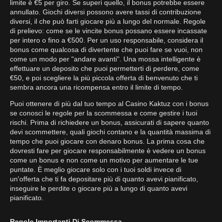
limite è €5 per giro. Se superi quello, il bonus potrebbe essere
annullato. Giochi diversi possono avere tassi di contribuzione
diversi, il che può farti giocare più a lungo del normale. Regole
di prelievo: come se le vincite bonus possano essere incassate
per intero o fino a €500. Per un uso responsabile, considera il
bonus come qualcosa di divertente che puoi fare se vuoi, non
come un modo per "andare avanti". Una mossa intelligente è
effettuare un deposito che puoi permetterti di perdere, come
€50, e poi scegliere la più piccola offerta di benvenuto che ti
sembra ancora una ricompensa entro il limite di tempo.
Puoi ottenere di più dal tuo tempo al Casino Kaktuz con i bonus
se conosci le regole per la scommessa e come gestire i tuoi
rischi. Prima di richiedere un bonus, assicurati di sapere quanto
devi scommettere, quali giochi contano e la quantità massima di
tempo che puoi giocare con denaro bonus. La prima cosa che
dovresti fare per giocare responsabilmente è vedere un bonus
come un bonus e non come un motivo per aumentare le tue
puntate. È meglio giocare solo con i tuoi soldi invece di
un'offerta che ti fa depositare più di quanto avevi pianificato,
inseguire le perdite o giocare più a lungo di quanto avevi
pianificato.
Regole Importanti Di Scommessa