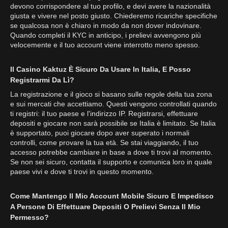
devono corrispondere al tuo profilo, e devi avere la nazionalità
giusta e vivere nel posto giusto. Chiederemo ricariche specifiche
se qualcosa non è chiaro in modo da non dover indovinare.
Quando completi il KYC in anticipo, i prelievi avvengono più
velocemente e il tuo account viene interrotto meno spesso.
Il Casino Kaktuz È Sicuro Da Usare In Italia, E Posso
Registrarmi Da Lì?
La registrazione e il gioco si basano sulle regole della tua zona
e sui mercati che accettiamo. Questi vengono controllati quando
ti registri: il tuo paese e l'indirizzo IP. Registrarsi, effettuare
depositi e giocare non sarà possibile se Italia è limitato. Se Italia
è supportato, puoi giocare dopo aver superato i normali
controlli, come provare la tua età. Se stai viaggiando, il tuo
accesso potrebbe cambiare in base a dove ti trovi al momento.
Se non sei sicuro, contatta il supporto e comunica loro in quale
paese vivi e dove ti trovi in questo momento.
Come Mantengo Il Mio Account Mobile Sicuro E Impedisco
A Persone Di Effettuare Depositi O Prelievi Senza Il Mio
Permesso?