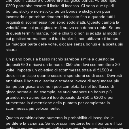
che puoi incassare o convertire dal gioco bonus. Ad esempio,
€200 potrebbe essere il limite di incasso. Ci sono due tipi di
bonus: sticky e non-sticky. Se un bonus è sticky, non puoi
incassarlo e potrebbe rimanere bloccato fino a quando tutti i
requisiti di scommessa non sono soddisfatti. Questo cambia la
velocità con cui puoi giocare di nuovo con denaro reale. Se uno
di questi termini manca, non è chiaro o non si adatta al modo in
cui gestisci normalmente il tuo bankroll, non utilizzare il bonus.
La maggior parte delle volte, giocare senza bonus è la scelta più
sicura.
Un piano bonus a basso rischio sarebbe simile a questo: se
depositi €50 e ricevi un bonus di €50 che devi scommettere 30
volte, imposta un obiettivo di scommessa totale di €1500 e
decidi in anticipo quante sessioni spenderai su di esso. Dovresti
annullare il bonus o lasciarlo scadere invece di aggiungere più
tempo per giocare se non puoi completarlo nel tuo flusso di
gioco normale. Ad esempio, se vuoi ottenere un bonus più
grande, non aumentare il tuo deposito da €50 a €200 e poi
aumentare la dimensione della puntata per completare la
scommessa più velocemente.
Questa combinazione aumenta la probabilità di inseguire le
perdite e la varianza. Se vuoi scommettere, tieni il bonus e il tuo
saldo in contanti separati nella tua mente. Interrompi la sessione