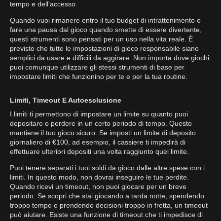
tempo e dell'accesso.
Quando vuoi rimanere entro il tuo budget di intrattenimento o
fare una pausa dal gioco quando smette di essere divertente,
questi strumenti sono pensati per un uso nella vita reale. È
previsto che tutte le impostazioni di gioco responsabile siano
semplici da usare e difficili da aggirare. Non importa dove giochi:
puoi comunque utilizzare gli stessi strumenti di base per
impostare limiti che funzionino per te e per la tua routine.
Limiti, Timeout E Autoesclusione
I limiti ti permettono di impostare un limite su quanto puoi
depositare o perdere in un certo periodo di tempo. Questo
mantiene il tuo gioco sicuro. Se imposti un limite di deposito
giornaliero di €100, ad esempio, il cassiere ti impedirà di
effettuare ulteriori depositi una volta raggiunto quel limite.
Puoi tenere separati i tuoi soldi da gioco dalle altre spese con i
limiti. In questo modo, non dovrai inseguire le tue perdite.
Quando ricevi un timeout, non puoi giocare per un breve
periodo. Se scopri che stai giocando a tarda notte, spendendo
troppo tempo o prendendo decisioni troppo in fretta, un timeout
può aiutare. Esiste una funzione di timeout che ti impedisce di