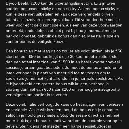
Bijvoorbeeld, €200 kan de uitbetalingslimiet zijn. Er zijn twee
soorten bonussen: sticky en non-sticky. Als een bonus sticky is,
kun je deze niet uitbetalen en kan deze vergrendeld blijven
totdat alle inzetvereisten zijn voldaan. Dit verandert hoe snel je
weer voor echt geld kunt spelen. Als een van deze voorwaarden
ontbreekt, onduidelijk is of niet past bij hoe je normaal met je
bankroll omgaat, gebruik de bonus dan niet. Meestal is spelen
zonder bonus de veiligste keuze.
Een bonusplan met laag risico zou er als volgt uitzien: als je €50
stort en een €50 bonus krijgt die je 30 keer moet inzetten, stel
dan een totaal inzetdoel van €1500 in en beslis vooraf hoeveel
sessies je eraan gaat besteden. Je moet de bonus annuleren of
laten verlopen in plaats van meer tijd toe te voegen om te
spelen als je het niet kunt afronden in je normale spelstroom. Als
je bijvoorbeeld een grotere bonus wilt krijgen, verhoog je
storting dan niet van €50 naar €200 en verhoog je inzetgrootte
vervolgens om sneller in te zetten.
Deze combinatie verhoogt de kans op het najagen van verliezen
en variantie. Als je wilt inzetten, houd de bonus en je contante
saldo in je hoofd gescheiden. Stop de sessie direct als het niet
meer leuk is; de bonus is nooit waard om de controle voor op te
geven. Stel tijdens het inzetten een harde sessiebudget in