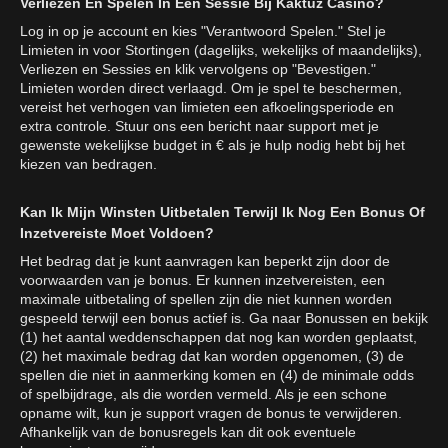
Verliezen En Spelen In Een Sessie Bij Kaktuz Casino?
Log in op je account en kies "Verantwoord Spelen." Stel je
Limieten in voor Stortingen (dagelijks, wekelijks of maandelijks),
Verliezen en Sessies en klik vervolgens op "Bevestigen."
Limieten worden direct verlaagd. Om je spel te beschermen,
vereist het verhogen van limieten een afkoelingsperiode en
extra controle. Stuur ons een bericht naar support met je
gewenste wekelijkse budget in € als je hulp nodig hebt bij het
kiezen van bedragen.
Kan Ik Mijn Winsten Uitbetalen Terwijl Ik Nog Een Bonus Of
Inzetvereiste Moet Voldoen?
Het bedrag dat je kunt aanvragen kan beperkt zijn door de
voorwaarden van je bonus. Er kunnen inzetvereisten, een
maximale uitbetaling of spellen zijn die niet kunnen worden
gespeeld terwijl een bonus actief is. Ga naar Bonussen en bekijk
(1) het aantal weddenschappen dat nog kan worden geplaatst,
(2) het maximale bedrag dat kan worden opgenomen, (3) de
spellen die niet in aanmerking komen en (4) de minimale odds
of spelbijdrage, als die worden vermeld. Als je een schone
opname wilt, kun je support vragen de bonus te verwijderen.
Afhankelijk van de bonusregels kan dit ook eventuele