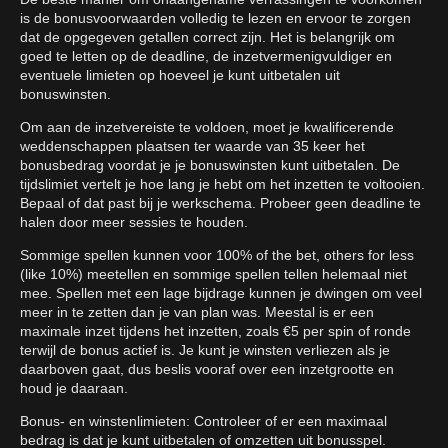
is de bonusvoorwaarden volledig te lezen en ervoor te zorgen
dat de opgegeven getallen correct zijn. Het is belangrijk om
goed te letten op de deadline, de inzetvermenigvuldiger en
eventuele limieten op hoeveel je kunt uitbetalen uit
bonuswinsten.
Om aan de inzetvereiste te voldoen, moet je kwalificerende
weddenschappen plaatsen ter waarde van 35 keer het
bonusbedrag voordat je je bonuswinsten kunt uitbetalen. De
tijdslimiet vertelt je hoe lang je hebt om het inzetten te voltooien.
Bepaal of dat past bij je werkschema. Probeer geen deadline te
halen door meer sessies te houden.
Sommige spellen kunnen voor 100% of the bet, others for less
(like 10%) meetellen en sommige spellen tellen helemaal niet
mee. Spellen met een lage bijdrage kunnen je dwingen om veel
meer in te zetten dan je van plan was. Meestal is er een
maximale inzet tijdens het inzetten, zoals €5 per spin of ronde
terwijl de bonus actief is. Je kunt je winsten verliezen als je
daarboven gaat, dus beslis vooraf over een inzetgrootte en
houd je daaraan.
Bonus- en winstenlimieten: Controleer of er een maximaal
bedrag is dat je kunt uitbetalen of omzetten uit bonusspel.