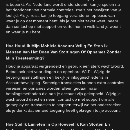
is beperkt. Als Nederland wordt ondersteund, kun je spelen na
het doorlopen van normale controles, zoals het bewijzen van je
leeftijd. Als je reist, kan je toegang veranderen op basis van
waar je op dat moment bent. Als je het niet zeker weet, neem
dan contact op met support en vertel hun in welk land je woont
en waar je nu bent.
Hoe Houd Ik Mijn Mobiele Account Veilig En Stop Ik
Mensen Van Het Doen Van Stortingen Of Opnames Zonder
Mijn Toestemming?
Houd je apparaat vergrendeld en gebruik een sterk wachtwoord.
Betaal ook niet voor dingen op openbare Wi‑Fi. Wijzig de
beveiligingsinstellingen en bekijk je inloggeschiedenis in
Accountbeveiliging. Sommige transacties kunnen extra controles
vereisen en opnames worden alleen gedaan naar
betalingsmethoden die aan je account zijn gekoppeld. Wijzig je
wachtwoord direct en neem contact op met support om alle
gameplay en transacties te stoppen terwijl we het onderzoeken
als je denkt dat iemand toegang heeft gekregen tot je account.
Hoe Stel Ik Limieten In Op Hoeveel Ik Kan Storten En