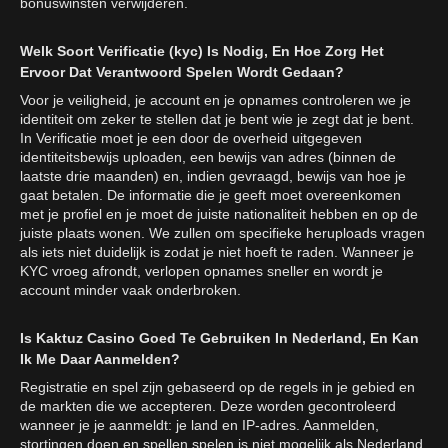
bonuswinsten verwijderen.
Welk Soort Verificatie (kyc) Is Nodig, En Hoe Zorg Het
Ervoor Dat Verantwoord Spelen Wordt Gedaan?
Voor je veiligheid, je account en je opnames controleren we je
identiteit om zeker te stellen dat je bent wie je zegt dat je bent.
In Verificatie moet je een door de overheid uitgegeven
identiteitsbewijs uploaden, een bewijs van adres (binnen de
laatste drie maanden) en, indien gevraagd, bewijs van hoe je
gaat betalen. De informatie die je geeft moet overeenkomen
met je profiel en je moet de juiste nationaliteit hebben en op de
juiste plaats wonen. We zullen om specifieke heruploads vragen
als iets niet duidelijk is zodat je niet hoeft te raden. Wanneer je
KYC vroeg afrondt, verlopen opnames sneller en wordt je
account minder vaak onderbroken.
Is Kaktuz Casino Goed Te Gebruiken In Nederland, En Kan
Ik Me Daar Aanmelden?
Registratie en spel zijn gebaseerd op de regels in je gebied en
de markten die we accepteren. Deze worden gecontroleerd
wanneer je je aanmeldt: je land en IP-adres. Aanmelden,
stortingen doen en spellen spelen is niet mogelijk als Nederland