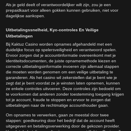
Als je geld deelt of verantwoordelijker wilt zijn, zou je een
prepaidkaart voor alleen gokken kunnen gebruiken, niet voor
dagelijkse aankopen.
Uitbetalingssnelheid, Kyc-controles En Veilige
Uitbetalingen
Bij Kaktuz Casino worden opnames afgehandeld met een
duidelijke focus op spelersveiligheid en verantwoord spelen.
Ervoor zorgen dat je accountinformatie overeenkomt met je
identiteitsdocumenten, de juiste opnamemethode kiezen en
correcte uitbetalingsinformatie invoeren zijn allemaal stappen
die moeten worden genomen om een veilige uitbetaling te
garanderen. Als het casino wil zekerstellen dat je bent wie je
zegt dat je bent voordat ze je winsten laten opnemen, kunnen
ze enkele controles uitvoeren. Deze controles zijn bedoeld om
te voorkomen dat anderen zonder toestemming toegang krijgen
tot je account, fraude te stoppen en ervoor te zorgen dat
uitbetalingen naar de rechtmatige accounthouder gaan.
Om opnames te verwerken, gaan ze meestal door twee
stappen: goedkeuring door het bedrijf dat de account heeft
uitgegeven en betalingsverwerking door de gekozen provider.