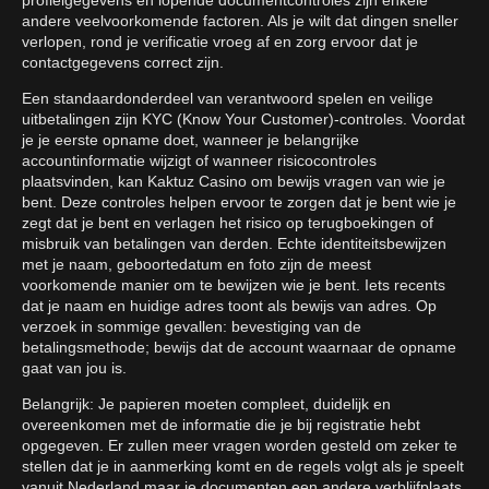
andere veelvoorkomende factoren. Als je wilt dat dingen sneller
verlopen, rond je verificatie vroeg af en zorg ervoor dat je
contactgegevens correct zijn.
Een standaardonderdeel van verantwoord spelen en veilige
uitbetalingen zijn KYC (Know Your Customer)-controles. Voordat
je je eerste opname doet, wanneer je belangrijke
accountinformatie wijzigt of wanneer risicocontroles
plaatsvinden, kan Kaktuz Casino om bewijs vragen van wie je
bent. Deze controles helpen ervoor te zorgen dat je bent wie je
zegt dat je bent en verlagen het risico op terugboekingen of
misbruik van betalingen van derden. Echte identiteitsbewijzen
met je naam, geboortedatum en foto zijn de meest
voorkomende manier om te bewijzen wie je bent. Iets recents
dat je naam en huidige adres toont als bewijs van adres. Op
verzoek in sommige gevallen: bevestiging van de
betalingsmethode; bewijs dat de account waarnaar de opname
gaat van jou is.
Belangrijk: Je papieren moeten compleet, duidelijk en
overeenkomen met de informatie die je bij registratie hebt
opgegeven. Er zullen meer vragen worden gesteld om zeker te
stellen dat je in aanmerking komt en de regels volgt als je speelt
vanuit Nederland maar je documenten een andere verblijfplaats