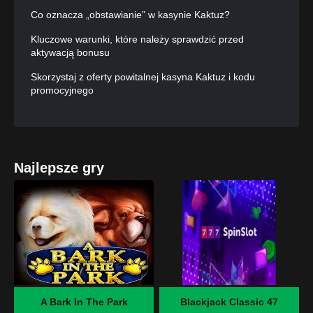
Co oznacza „obstawianie” w kasynie Kaktuz?
Kluczowe warunki, które należy sprawdzić przed
aktywacją bonusu
Skorzystaj z oferty powitalnej kasyna Kaktuz i kodu
promocyjnego
Kroki, aby odebrać bonus powitalny
Teraz możesz odebrać bonus bez depozytu w kasynie
Kaktuz
Najlepsze gry
Typowy przebieg bonusu bez depozytu w kasynie
Kaktuz
Zanim zgłosisz bonus kasyna Kaktuz
Podstawowe warunki wyjaśnione prostym językiem
Porady ekspertów, jak szybko spełnić wymagania
dotyczące zakładów
Możesz szybko zarejestrować się w kasynie Kaktuz i
A Bark In The Park
Disco Night Fright