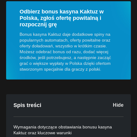
Odbierz bonus kasyna Kaktuz w
Polska, zgłoś ofertę powitalną i
rozpocznij grę
Bonus kasyna Kaktuz daje dodatkowe spiny na
popularnych automatach, oferty powitalne oraz
oferty doładowań, wszystko w krótkim czasie.
Możesz odebrać bonus od razu, dodać więcej
środków, jeśli potrzebujesz, a następnie zacząć
grać o większe wypłaty w Polska dzięki ofertom
stworzonym specjalnie dla graczy z polski.
Spis treści
Hide
Wymagania dotyczące obstawiania bonusu kasyna
Kaktuz oraz kluczowe warunki