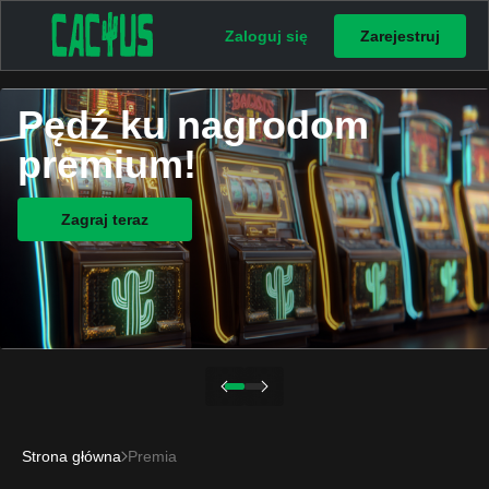
Zaloguj się
Zarejestruj
Pędź ku nagrodom
premium!
Zagraj teraz
Strona główna
Premia