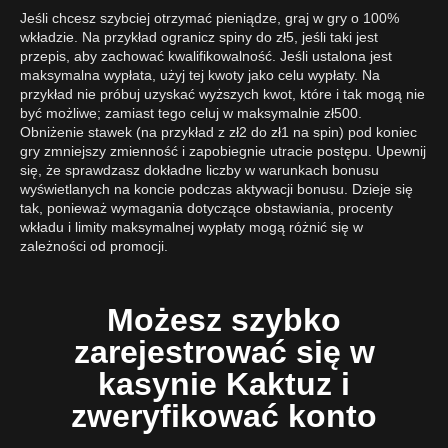
Jeśli chcesz szybciej otrzymać pieniądze, graj w gry o 100%
wkładzie. Na przykład ogranicz spiny do zł5, jeśli taki jest
przepis, aby zachować kwalifikowalność. Jeśli ustalona jest
maksymalna wypłata, użyj tej kwoty jako celu wypłaty. Na
przykład nie próbuj uzyskać wyższych kwot, które i tak mogą nie
być możliwe; zamiast tego celuj w maksymalnie zł500.
Obniżenie stawek (na przykład z zł2 do zł1 na spin) pod koniec
gry zmniejszy zmienność i zapobiegnie utracie postępu. Upewnij
się, że sprawdzasz dokładne liczby w warunkach bonusu
wyświetlanych na koncie podczas aktywacji bonusu. Dzieje się
tak, ponieważ wymagania dotyczące obstawiania, procenty
wkładu i limity maksymalnej wypłaty mogą różnić się w
zależności od promocji.
Możesz szybko
zarejestrować się w
kasynie Kaktuz i
zweryfikować konto