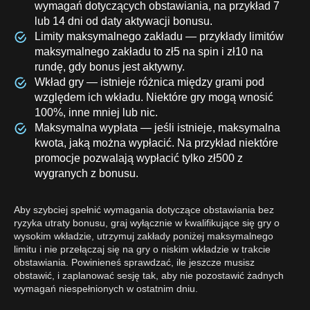
wymagań dotyczących obstawiania, na przykład 7
lub 14 dni od daty aktywacji bonusu.
Limity maksymalnego zakładu — przykłady limitów
maksymalnego zakładu to zł5 na spin i zł10 na
rundę, gdy bonus jest aktywny.
Wkład gry — istnieje różnica między grami pod
względem ich wkładu. Niektóre gry mogą wnosić
100%, inne mniej lub nic.
Maksymalna wypłata — jeśli istnieje, maksymalna
kwota, jaką można wypłacić. Na przykład niektóre
promocje pozwalają wypłacić tylko zł500 z
wygranych z bonusu.
Aby szybciej spełnić wymagania dotyczące obstawiania bez
ryzyka utraty bonusu, graj wyłącznie w kwalifikujące się gry o
wysokim wkładzie, utrzymuj zakłady poniżej maksymalnego
limitu i nie przełączaj się na gry o niskim wkładzie w trakcie
obstawiania. Powinieneś sprawdzać, ile jeszcze musisz
obstawić, i zaplanować sesję tak, aby nie pozostawić żadnych
wymagań niespełnionych w ostatnim dniu.