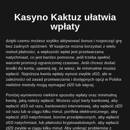
Kasyno Kaktuz ułatwia
wpłaty
dzięki czemu możesz szybko aktywować bonus i rozpocząć grę
bez żadnych opóźnień. W kasjerze można korzystać z wielu
metod płatności, a większość wpłat jest przetwarzana
natychmiast, co jest bardzo pomocne, jeśli trzeba spełnić
warunki promocji ograniczonej czasowo. Jeśli chcesz dodać
środki do konta, upewnij się, że wiesz, ile minimalnie musisz
wpłacić. Najniższa kwota wpłaty wynosi zwykle zł10, ale w
zależności od zasad przetwarzania i dostępnych opcji w Polska
niektóre metody mogą wymagać zł20 lub więcej.
Poniżej wymieniono niektóre sposoby wpłaty oraz minimalną
kwotę, jaką należy wpłacić. Możesz użyć karty bankowej, aby
wpłacić zł10 od razu, bankowości internetowej, aby wpłacić zł20
od razu lub w ciągu kilku minut, portfela elektronicznego, aby
wpłacić zł10 natychmiast, bonów przedpłaconych, aby wpłacić
zł10 natychmiast, lub płatności kryptowalutowych, aby wpłacić
zł20 zwykle w ciągu kilku minut. Aby uniknąć problemów z