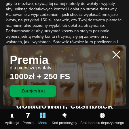
gdy to możliwe, używaj tej samej metody do wpłaty i wypłaty,
aby uniknąć dodatkowych kontroli i opłat po stronie dostawcy.
Planowanie z wyprzedzeniem: jeśli chcesz wypłacać mniejsze
kwoty, na przykład 150 zł, sprawdź, czy Twój dostawca płatności
ma minimalne poziomy wypłat lub opłat za otrzymanie.
Podsumowanie: aby utrzymać koszty na stałym poziomie,
wybierz jedną walutę konta i trzymaj się jej zarówno przy
wpłatach, jak i wypłatach. Sprawdź również kurs przeliczenia i
opłaty u dostawcy przed przelaniem zł500 lub więcej.
Premia
Oprócz bonusu
dla pierwszej wpłaty
1000zł + 250 FS
powitalnego kasyno
Kaktuz oferuje również
Zarejestruj
cotygodniowe oferty
doładowań, cashback
oraz nagrody VIP
Aplikacja
Premia
Menu
Kod promocyjny
Brak bonusu depozytowego
Te oferty pozwalają dodawać więcej środków do konta i