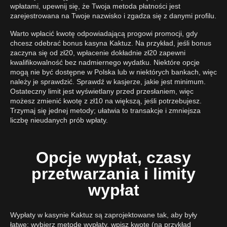
wpłatami, upewnij się, że Twoja metoda płatności jest
zarejestrowana na Twoje nazwisko i zgadza się z danymi profilu.
Warto wpłacić kwotę odpowiadającą progowi promocji, gdy
chcesz odebrać bonus kasyna Kaktuz. Na przykład, jeśli bonus
zaczyna się od zł20, wpłacenie dokładnie zł20 zapewni
kwalifikowalność bez nadmiernego wydatku. Niektóre opcje
mogą nie być dostępne w Polska lub w niektórych bankach, więc
należy je sprawdzić. Sprawdź w kasjerze, jakie jest minimum.
Ostateczny limit jest wyświetlany przed przesłaniem, więc
możesz zmienić kwotę z zł10 na większą, jeśli potrzebujesz.
Trzymaj się jednej metody; ułatwia to transakcje i zmniejsza
liczbę nieudanych prób wpłaty.
Opcje wypłat, czasy
przetwarzania i limity
wypłat
Wypłaty w kasynie Kaktuz są zaprojektowane tak, aby były
łatwe: wybierz metodę wypłaty, wpisz kwotę (na przykład