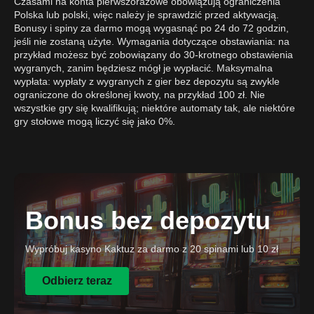
Czasami na konta pierwszorazowe obowiązują ograniczenia
Polska lub polski, więc należy je sprawdzić przed aktywacją.
Bonusy i spiny za darmo mogą wygasnąć po 24 do 72 godzin,
jeśli nie zostaną użyte. Wymagania dotyczące obstawiania: na
przykład możesz być zobowiązany do 30-krotnego obstawienia
wygranych, zanim będziesz mógł je wypłacić. Maksymalna
wypłata: wypłaty z wygranych z gier bez depozytu są zwykle
ograniczone do określonej kwoty, na przykład 100 zł. Nie
wszystkie gry się kwalifikują; niektóre automaty tak, ale niektóre
gry stołowe mogą liczyć się jako 0%.
Bonus bez depozytu
Wypróbuj kasyno Kaktuz za darmo z 20 spinami lub 10 zł
Odbierz teraz