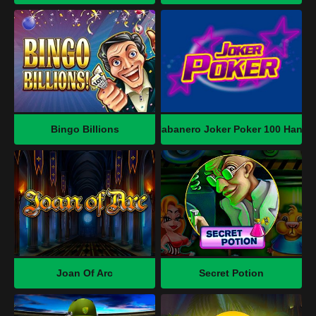
zweryfikować konto
Kilka prostych kroków do rejestracji
Wskazówki dotyczące szybszej weryfikacji
Kasyno Kaktuz ułatwia wpłaty
Opcje wypłat, czasy przetwarzania i limity wypłat
Kasyno Kaktuz ułatwia zarządzanie środkami
Bingo Billions
Habanero Joker Poker 100 Hand
Oprócz bonusu powitalnego kasyno Kaktuz oferuje
również cotygodniowe oferty doładowań, cashback oraz
nagrody VIP
Jak działają cotygodniowe oferty doładowań?
Oferty, które zwracają część Twoich strat
Stawki
Joan Of Arc
Secret Potion