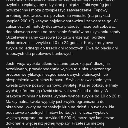
użyłeś do wpłaty, aby odzyskać pieniądze. Taki wymóg jest
powszechny i może przyspieszyć zatwierdzenie. Typowy
przebieg przetwarzania: po złożeniu wniosku (na przykład
„wypłać 200 zł”) kasyno najpierw sprawdza i zatwierdza go. W
zależności od metody dostawca płatności może potrzebować
dodatkowego czasu na przesłanie środków po uzyskaniu zgody.
Oczekiwane ramy czasowe (po zatwierdzeniu): portfele
elektroniczne — zwykle od 0 do 24 godzin. Karty kredytowe:
zwykle od jednego do trzech dni roboczych. Dwa do pięciu dni
roboczych dla przelewów bankowych.
Jeśli Twoja wypłata utknie w stanie „oczekująca” dłużej niż
oczekiwano, prawdopodobnie wynika to z nieukończonego
procesu weryfikacji, niezgodności danych płatniczych lub
niespełnienia warunków bonusu. Szybkie rozwiązanie tych
kwestii zwykle pozwoli wznowić wypłatę. Kasjer pokazuje limity
wypłat, które mogą różnić się w zależności od metody. W
praktyce minimalna kwota wypłaty wynosi zwykle od 10 do 20 zł.
Maksymalna kwota wypłaty jest zwykle ograniczona do
określonej kwoty na transakcję i/lub na dzień lub tydzień. Na
podstawie aktualnych limitów konta, jeśli chcesz wypłacić
większą wygraną, na przykład 5 000 zł, może być konieczne
dokonanie więcej niż jednej wypłaty. Przetestuj metodę