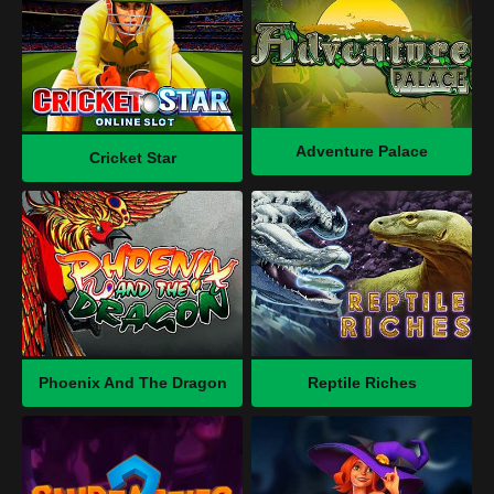
Adventure Palace
Cricket Star
Phoenix And The Dragon
Reptile Riches