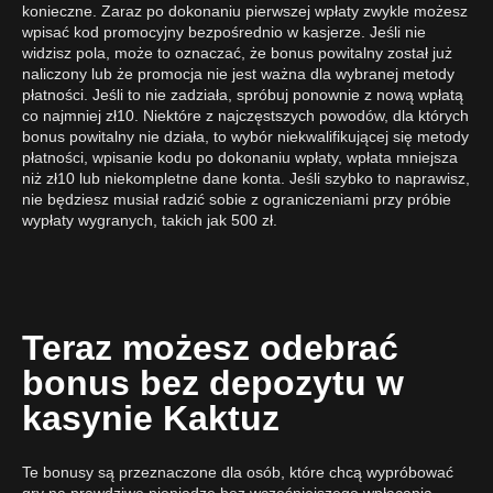
konieczne. Zaraz po dokonaniu pierwszej wpłaty zwykle możesz
wpisać kod promocyjny bezpośrednio w kasjerze. Jeśli nie
widzisz pola, może to oznaczać, że bonus powitalny został już
naliczony lub że promocja nie jest ważna dla wybranej metody
płatności. Jeśli to nie zadziała, spróbuj ponownie z nową wpłatą
co najmniej zł10. Niektóre z najczęstszych powodów, dla których
bonus powitalny nie działa, to wybór niekwalifikującej się metody
płatności, wpisanie kodu po dokonaniu wpłaty, wpłata mniejsza
niż zł10 lub niekompletne dane konta. Jeśli szybko to naprawisz,
nie będziesz musiał radzić sobie z ograniczeniami przy próbie
wypłaty wygranych, takich jak 500 zł.
Teraz możesz odebrać
bonus bez depozytu w
kasynie Kaktuz
Te bonusy są przeznaczone dla osób, które chcą wypróbować