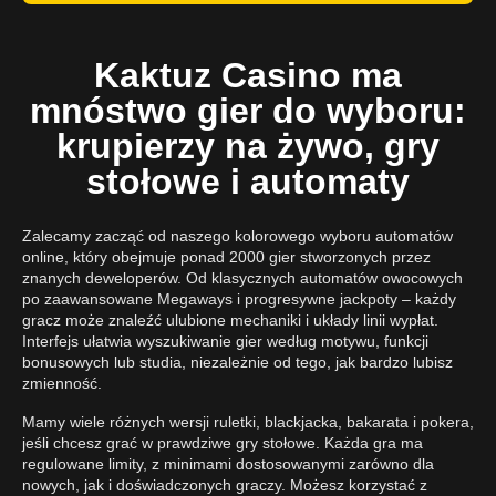
Kaktuz Casino ma
mnóstwo gier do wyboru:
krupierzy na żywo, gry
stołowe i automaty
Zalecamy zacząć od naszego kolorowego wyboru automatów
online, który obejmuje ponad 2000 gier stworzonych przez
znanych deweloperów. Od klasycznych automatów owocowych
po zaawansowane Megaways i progresywne jackpoty – każdy
gracz może znaleźć ulubione mechaniki i układy linii wypłat.
Interfejs ułatwia wyszukiwanie gier według motywu, funkcji
bonusowych lub studia, niezależnie od tego, jak bardzo lubisz
zmienność.
Mamy wiele różnych wersji ruletki, blackjacka, bakarata i pokera,
jeśli chcesz grać w prawdziwe gry stołowe. Każda gra ma
regulowane limity, z minimami dostosowanymi zarówno dla
nowych, jak i doświadczonych graczy. Możesz korzystać z