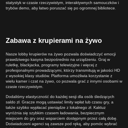
statystyk w czasie rzeczywistym, interaktywnych samouczków i
trybów demo, aby łatwo poruszać się po ogromnej bibliotece.
Zabawa z krupierami na żywo
Nasze lobby krupierów na żywo pozwala doświadczyć emocji
prawdziwego kasyna bezpośrednio na urządzeniu. Graj w
ruletkę, blackjacka, programy telewizyjne i więcej z
profesjonalnymi prowadzącymi, którzy transmitują w jakości HD
z wysokiej klasy studiów. Platforma umożliwia korzystanie z
wielu kamer i czat na żywo, co pozwala grać z innymi osobami w
czasie rzeczywistym.
Dodaliśmy elastyczność do każdej sesji dla osób śledzących
saldo zł. Gracze mogą ustawiać limity wpłat lub czasu gry, a
także szybko wypłacać pieniądze z lokalnego zł. Kaktuz
wyróżnia się szybkim czasem ładowania, bezpiecznym
miejscem do gry oraz wsparciem dostępnym przez całą dobę.
Doświadczeni agenci są zawsze pod ręką, aby pomóc wybrać