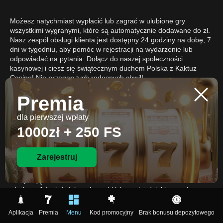
Możesz natychmiast wypłacić lub zagrać w ulubione gry
wszystkimi wygranymi, które są automatycznie dodawane do zł.
Nasz zespół obsługi klienta jest dostępny 24 godziny na dobę, 7
dni w tygodniu, aby pomóc w rejestracji na wydarzenie lub
odpowiadać na pytania. Dołącz do naszej społeczności
kasynowej i ciesz się świątecznym duchem Polska z Kaktuz
Casino! Nie przegap tych radosnych chwil!
Premia
Dołącz do zwycięzców
dla pierwszej wpłaty
Kaktuz Casino: gracze w
1000zł + 250 FS
Polska zgarniają wygrane!
Zarejestruj
Aktywuj konto już dziś i dołącz do fali wypłat zł, z których
korzystają niedawni mistrzowie Kaktuz Casino. Wielu
użytkowników już dokonało szybkich wypłat dzięki naszej
usprawnionej platformie płatności – wszystko wspierane jest
solidnymi standardami bezpieczeństwa, które zapewniają, że
Aplikacja
Premia
Menu
Kod promocyjny
Brak bonusu depozytowego
każda wygrana trafia do właściwego właściciela bez opóźnień.