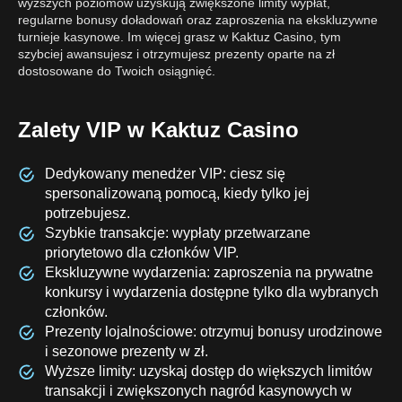
wyższych poziomów uzyskują zwiększone limity wypłat,
regularne bonusy doładowań oraz zaproszenia na ekskluzywne
turnieje kasynowe. Im więcej grasz w Kaktuz Casino, tym
szybciej awansujesz i otrzymujesz prezenty oparte na zł
dostosowane do Twoich osiągnięć.
Zalety VIP w Kaktuz Casino
Dedykowany menedżer VIP: ciesz się
spersonalizowaną pomocą, kiedy tylko jej
potrzebujesz.
Szybkie transakcje: wypłaty przetwarzane
priorytetowo dla członków VIP.
Ekskluzywne wydarzenia: zaproszenia na prywatne
konkursy i wydarzenia dostępne tylko dla wybranych
członków.
Prezenty lojalnościowe: otrzymuj bonusy urodzinowe
i sezonowe prezenty w zł.
Wyższe limity: uzyskaj dostęp do większych limitów
transakcji i zwiększonych nagród kasynowych w