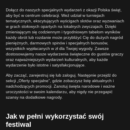
Dołącz do naszych specjalnych wydarzeń z okazji Polska świąt,
aby być w centrum celebracji. Weź udział w turniejach
tematycznych, ekscytujących wyścigach slotów oraz wyzwaniach
w grach stołowych opartych na lokalnych zwyczajach. Dzięki
zmieniającym się codziennym i tygodniowym tabelom wyników
każdy obrót lub rozdanie może przybliżyć Cię do dużych nagród
pieniężnych, darmowych spinów i specjalnych bonusów,
wszystkich wypłacanych w zł dla Twojej wygody. Zawsze
dostosowujemy nasze wydarzenia świąteczne do gustów graczy
oraz najważniejszych wydarzeń kulturalnych, aby każde
wydarzenie było istotne i satysfakcjonujące.
Aby zacząć, zarejestruj się lub zaloguj. Następnie przejdź do
sekcji „Oferty specjalne”, gdzie zobaczysz listę aktualnych i
nadchodzących promocji. Zanotuj święta narodowe i ważne
uroczystości w swoim kalendarzu, aby nigdy nie przegapić
szansy na dodatkowe nagrody.
Jak w pełni wykorzystać swój
festiwal