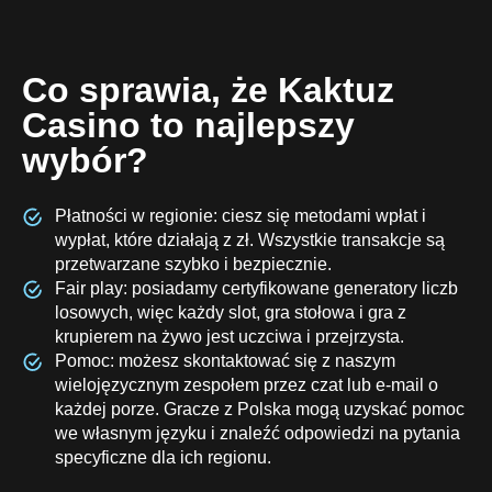
Co sprawia, że Kaktuz
Casino to najlepszy
wybór?
Płatności w regionie: ciesz się metodami wpłat i
wypłat, które działają z zł. Wszystkie transakcje są
przetwarzane szybko i bezpiecznie.
Fair play: posiadamy certyfikowane generatory liczb
losowych, więc każdy slot, gra stołowa i gra z
krupierem na żywo jest uczciwa i przejrzysta.
Pomoc: możesz skontaktować się z naszym
wielojęzycznym zespołem przez czat lub e-mail o
każdej porze. Gracze z Polska mogą uzyskać pomoc
we własnym języku i znaleźć odpowiedzi na pytania
specyficzne dla ich regionu.