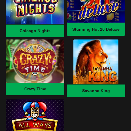
Stunning Hot 20 Deluxe
Chicago Nights
Crazy Time
Break Away