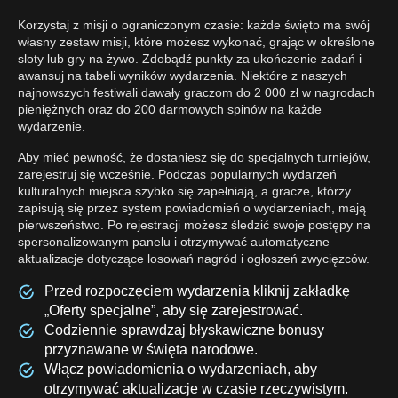
Korzystaj z misji o ograniczonym czasie: każde święto ma swój
własny zestaw misji, które możesz wykonać, grając w określone
sloty lub gry na żywo. Zdobądź punkty za ukończenie zadań i
awansuj na tabeli wyników wydarzenia. Niektóre z naszych
najnowszych festiwali dawały graczom do 2 000 zł w nagrodach
pieniężnych oraz do 200 darmowych spinów na każde
wydarzenie.
Aby mieć pewność, że dostaniesz się do specjalnych turniejów,
zarejestruj się wcześnie. Podczas popularnych wydarzeń
kulturalnych miejsca szybko się zapełniają, a gracze, którzy
zapisują się przez system powiadomień o wydarzeniach, mają
pierwszeństwo. Po rejestracji możesz śledzić swoje postępy na
spersonalizowanym panelu i otrzymywać automatyczne
aktualizacje dotyczące losowań nagród i ogłoszeń zwycięzców.
Przed rozpoczęciem wydarzenia kliknij zakładkę
„Oferty specjalne”, aby się zarejestrować.
Codziennie sprawdzaj błyskawiczne bonusy
przyznawane w święta narodowe.
Włącz powiadomienia o wydarzeniach, aby
otrzymywać aktualizacje w czasie rzeczywistym.