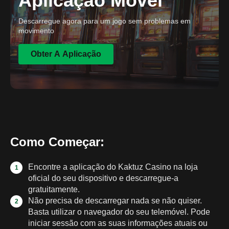
Aplicação Móvel
Descarregue agora para um jogo sem problemas em
movimento
Obter A Aplicação
Como Começar:
Encontre a aplicação do Kaktuz Casino na loja
oficial do seu dispositivo e descarregue-a
gratuitamente.
Não precisa de descarregar nada se não quiser.
Basta utilizar o navegador do seu telemóvel. Pode
iniciar sessão com as suas informações atuais ou