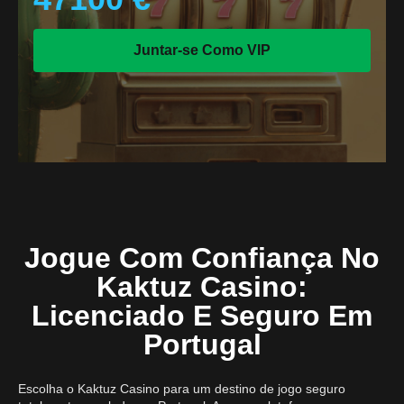
Juntar-se Como VIP
Jogue Com Confiança No
Kaktuz Casino:
Licenciado E Seguro Em
Portugal
Escolha o Kaktuz Casino para um destino de jogo seguro