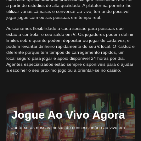
a partir de estúdios de alta qualidade. A plataforma permite-lhe
utilizar várias câmaras e conversar ao vivo, tornando possível
jogar jogos com outras pessoas em tempo real.
Adicionámos flexibilidade a cada sessão para pessoas que
estão a controlar o seu saldo em €. Os jogadores podem definir
limites sobre quanto podem depositar ou jogar de cada vez, e
podem levantar dinheiro rapidamente do seu € local. O Kaktuz é
diferente porque tem tempos de carregamento rápidos, um
local seguro para jogar e apoio disponível 24 horas por dia.
Agentes especializados estão sempre disponíveis para o ajudar
a escolher o seu próximo jogo ou a orientar-se no casino.
Jogue Ao Vivo Agora
Junte-se às nossas mesas de concessionário ao vivo em
HD