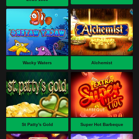
Seguro Em Portugal
Segurança E Proteção Dos Jogadores
Kaktuz Casino No Seu Telemóvel: Jogue A Qualquer
Hora, Em Qualquer Lugar!
Por Que Jogar Num Telemóvel?
Como Começar:
Under The Bed
Alchemist
Participe Nos Eventos Especiais Do Kaktuz Casino:
Divirta-se Com As Celebrações De Portugal!
Como Tirar O Máximo Proveito Do Seu Festival
Faça Parte Dos Vencedores Do Kaktuz Casino: Os
Jogadores Em Portugal Estão A Receber!
Como Depositar Dinheiro E Limites No Kaktuz Casino
Online
St Patty’s Gold
Super Hot Barbeque
Como Levantar Dinheiro Do Kaktuz Casino Online