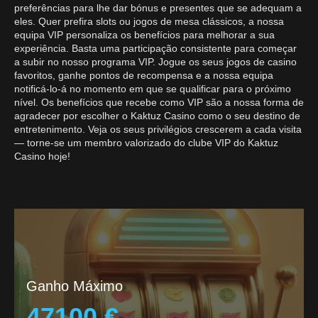
preferências para lhe dar bónus e presentes que se adequam a
eles. Quer prefira slots ou jogos de mesa clássicos, a nossa
equipa VIP personaliza os benefícios para melhorar a sua
experiência. Basta uma participação consistente para começar
a subir no nosso programa VIP. Jogue os seus jogos de casino
favoritos, ganhe pontos de recompensa e a nossa equipa
notificá-lo-á no momento em que se qualificar para o próximo
nível. Os benefícios que recebe como VIP são a nossa forma de
agradecer por escolher o Kaktuz Casino como o seu destino de
entretenimento. Veja os seus privilégios crescerem a cada visita
— torne-se um membro valorizado do clube VIP do Kaktuz
Casino hoje!
Ganho Máximo
47100 €