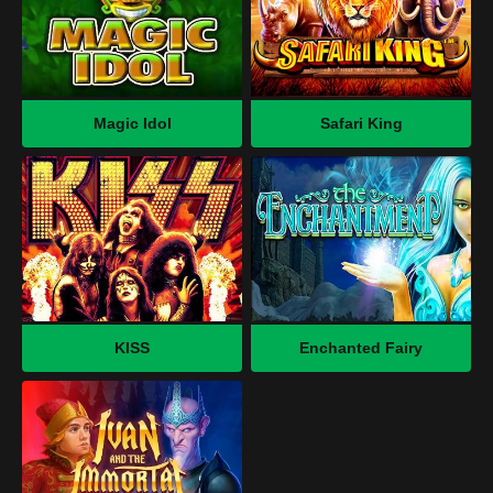
Magic Idol
Safari King
KISS
Enchanted Fairy