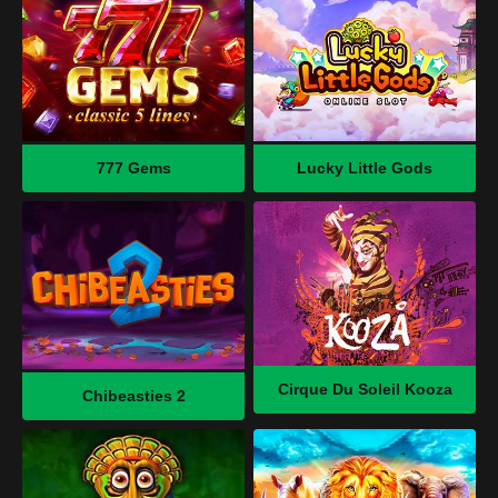
777 Gems
Lucky Little Gods
Cirque Du Soleil Kooza
Chibeasties 2