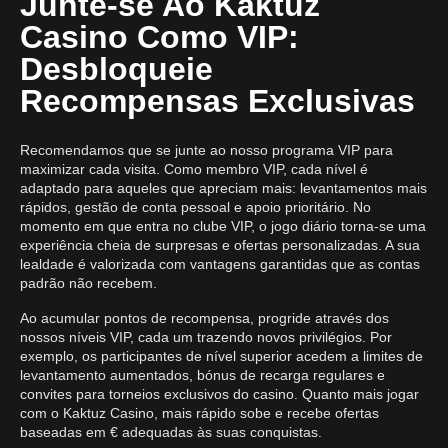
Junte-se Ao Kaktuz
Casino Como VIP:
Desbloqueie
Recompensas Exclusivas
Recomendamos que se junte ao nosso programa VIP para
maximizar cada visita. Como membro VIP, cada nível é
adaptado para aqueles que apreciam mais: levantamentos mais
rápidos, gestão de conta pessoal e apoio prioritário. No
momento em que entra no clube VIP, o jogo diário torna-se uma
experiência cheia de surpresas e ofertas personalizadas. A sua
lealdade é valorizada com vantagens garantidas que as contas
padrão não recebem.
Ao acumular pontos de recompensa, progride através dos
nossos níveis VIP, cada um trazendo novos privilégios. Por
exemplo, os participantes de nível superior acedem a limites de
levantamento aumentados, bónus de recarga regulares e
convites para torneios exclusivos do casino. Quanto mais jogar
com o Kaktuz Casino, mais rápido sobe e recebe ofertas
baseadas em € adequadas às suas conquistas.