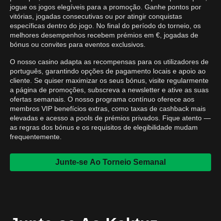
jogue os jogos elegíveis para a promoção. Ganhe pontos por
vitórias, jogadas consecutivas ou por atingir conquistas
específicas dentro do jogo. No final do período do torneio, os
melhores desempenhos recebem prémios em €, jogadas de
bónus ou convites para eventos exclusivos.
O nosso casino adapta as recompensas para os utilizadores de
português, garantindo opções de pagamento locais e apoio ao
cliente. Se quiser maximizar os seus bónus, visite regularmente
a página de promoções, subscreva a newsletter e ative as suas
ofertas semanais. O nosso programa contínuo oferece aos
membros VIP benefícios extras, como taxas de cashback mais
elevadas e acesso a pools de prémios privados. Fique atento —
as regras dos bónus e os requisitos de elegibilidade mudam
frequentemente.
Junte-se Ao Torneio Semanal