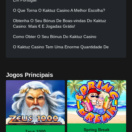
O Que Torna O Kaktuz Casino A Melhor Escolha?
Obtenha O Seu Bónus De Boas-vindas Do Kaktuz
Casino: Mais € E Jogadas Grátis!
Como Obter O Seu Bónus Do Kaktuz Casino
O Kaktuz Casino Tem Uma Enorme Quantidade De
Jogos Para Escolher: Concessionários Ao Vivo, Mesas
E Slots
Diversão Com Concessionário Ao Vivo
Jogos Principais
O Kaktuz Casino Oferece Promoções Todas As
Semanas: Torneios, Jogadas Grátis E Cashback
Estrutura Do Torneio E Prémios Extra
Junte-se Ao Kaktuz Casino Como VIP: Desbloqueie
Recompensas Exclusivas
Vantagens VIP Com O Kaktuz Casino
Spring Break
Jogue Com Confiança No Kaktuz Casino: Licenciado E
Zeus 1000