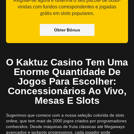
Registe-se agora e obtenha o seu pacote de boas-
vindas com fundos correspondentes e jogadas
grátis em slots populares.
Obter Bónus
O Kaktuz Casino Tem Uma
Enorme Quantidade De
Jogos Para Escolher:
Concessionários Ao Vivo,
Mesas E Slots
Sugerimos que comece com a nossa seleção colorida de slots
online, que tem mais de 2000 jogos criados por programadores
conhecidos. Desde máquinas de fruta clássicas até Megaways
avançados e jackpots progressivos, cada jogador pode