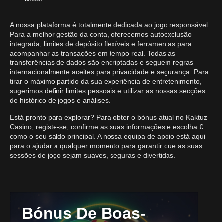
A nossa plataforma é totalmente dedicada ao jogo responsável.
Para a melhor gestão da conta, oferecemos autoexclusão
integrada, limites de depósito flexíveis e ferramentas para
acompanhar as transações em tempo real. Todas as
transferências de dados são encriptadas e seguem regras
internacionalmente aceites para privacidade e segurança. Para
tirar o máximo partido da sua experiência de entretenimento,
sugerimos definir limites pessoais e utilizar as nossas secções
de histórico de jogos e análises.
Está pronto para explorar? Para obter o bónus atual no Kaktuz
Casino, registe-se, confirme as suas informações e escolha €
como o seu saldo principal. A nossa equipa de apoio está aqui
para o ajudar a qualquer momento para garantir que as suas
sessões de jogo sejam suaves, seguras e divertidas.
Bónus De Boas-