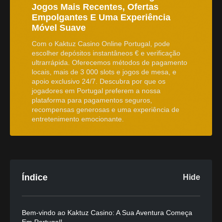
Jogos Mais Recentes, Ofertas
Empolgantes E Uma Experiência
Móvel Suave
Com o Kaktuz Casino Online Portugal, pode
escolher depósitos instantâneos € e verificação
ultrarrápida. Oferecemos métodos de pagamento
locais, mais de 3 000 slots e jogos de mesa, e
apoio exclusivo 24/7. Descubra por que os
jogadores em Portugal preferem a nossa
plataforma para pagamentos seguros,
recompensas generosas e uma experiência de
entretenimento emocionante.
Índice
Hide
Bem-vindo ao Kaktuz Casino: A Sua Aventura Começa
Em Portugal!