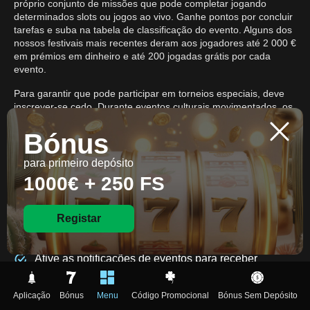
próprio conjunto de missões que pode completar jogando
determinados slots ou jogos ao vivo. Ganhe pontos por concluir
tarefas e suba na tabela de classificação do evento. Alguns dos
nossos festivais mais recentes deram aos jogadores até 2 000 €
em prémios em dinheiro e até 200 jogadas grátis por cada
evento.
Para garantir que pode participar em torneios especiais, deve
inscrever-se cedo. Durante eventos culturais movimentados, os
lugares enchem-se rapidamente, e os jogadores que se
inscrevem através do sistema de notificação de eventos têm
Bónus
prioridade. Após a inscrição, pode ver o seu desempenho no
seu painel personalizado e receber atualizações automáticas
para primeiro depósito
sobre sorteios de prémios e anúncios de vencedores.
1000€ + 250 FS
Antes do evento começar, clique no separador
"Especiais" para se inscrever.
Registar
Verifique todos os dias se há bónus flash distribuídos
em feriados nacionais.
Ative as notificações de eventos para receber
atualizações em tempo real.
Aplicação
Bónus
Menu
Código Promocional
Bónus Sem Depósito
Pode levantar ou jogar imediatamente os seus jogos favoritos