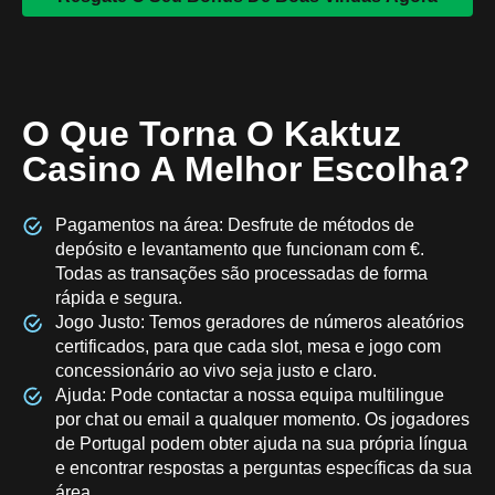
O Que Torna O Kaktuz
Casino A Melhor Escolha?
Pagamentos na área: Desfrute de métodos de
depósito e levantamento que funcionam com €.
Todas as transações são processadas de forma
rápida e segura.
Jogo Justo: Temos geradores de números aleatórios
certificados, para que cada slot, mesa e jogo com
concessionário ao vivo seja justo e claro.
Ajuda: Pode contactar a nossa equipa multilingue
por chat ou email a qualquer momento. Os jogadores
de Portugal podem obter ajuda na sua própria língua
e encontrar respostas a perguntas específicas da sua
área.