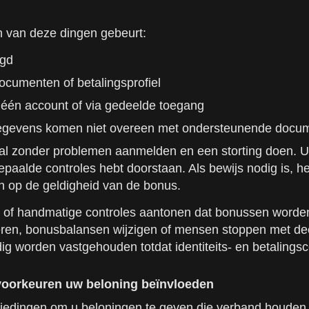
n van deze dingen gebeurt:
igd
ocumenten of betalingsprofiel
 één account of via gedeelde toegang
gegevens komen niet overeen met ondersteunende docume
stal zonder problemen aanmelden en een storting doen. U
epaalde controles hebt doorstaan. Als bewijs nodig is, h
n op de geldigheid van de bonus.
de of handmatige controles aantonen dat bonussen worde
eren, bonusbalansen wijzigen of mensen stoppen met d
g worden vastgehouden totdat identiteits- en betalingscon
oorkeuren uw beloning beïnvloeden
edingen om u beloningen te geven die verband houden me