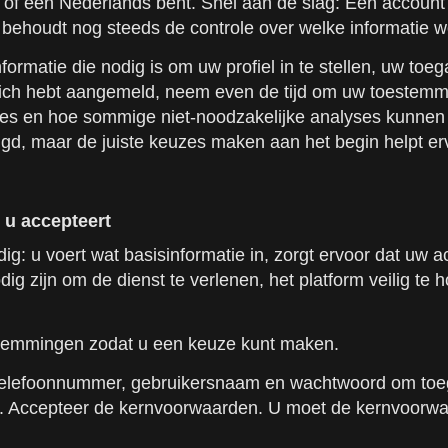
nd of een Nederlands bent. Snel aan de slag: Een accoun
 behoudt nog steeds de controle over welke informatie 
informatie die nodig is om uw profiel in te stellen, uw to
zich hebt aangemeld, neem even de tijd om uw toestemmi
kies en hoe sommige niet-noodzakelijke analyses kunne
d, maar de juiste keuzes maken aan het begin helpt ervoo
 u accepteert
ig: u voert wat basisinformatie in, zorgt ervoor dat uw a
 zijn om de dienst te verlenen, het platform veilig te 
oestemmingen zodat u een keuze kunt maken.
f telefoonnummer, gebruikersnaam en wachtwoord om to
tie. Accepteer de kernvoorwaarden. U moet de kernvoor