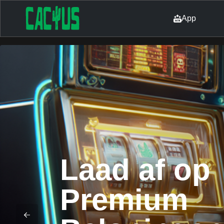
App
Laad af op
Premium