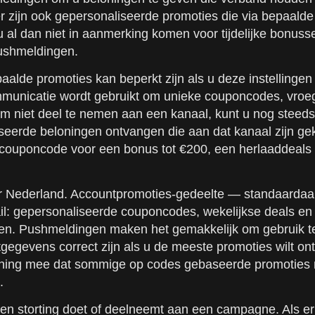
n er zijn ook gepersonaliseerde promoties die via bepaa
 al dan niet in aanmerking komen voor tijdelijke bonusse
pushmeldingen.
alde promoties kan beperkt zijn als u deze instellingen 
mmunicatie wordt gebruikt om unieke couponcodes, vroeg
om niet deel te nemen aan een kanaal, kunt u nog steeds
seerde beloningen ontvangen die aan dat kanaal zijn ge
ouponcode voor een bonus tot €200, een herlaaddeals to
er Nederland. Accountpromoties-gedeelte — standaardaa
l: gepersonaliseerde couponcodes, wekelijkse deals en
pen. Pushmeldingen maken het gemakkelijk om gebruik t
egevens correct zijn als u de meeste promoties wilt on
kening mee dat sommige op codes gebaseerde promoties 
.
 storting doet of deelneemt aan een campagne. Als er e